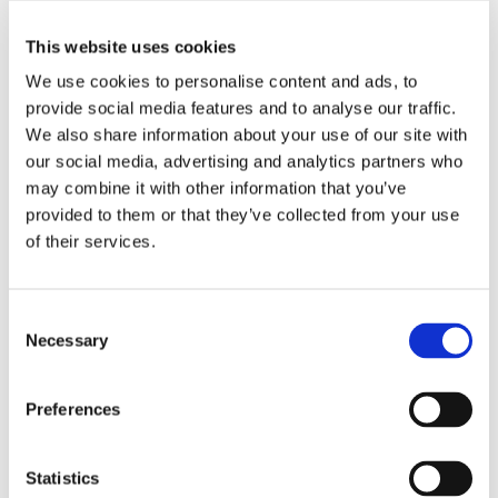
droga ostativa al
This website uses cookies
We use cookies to personalise content and ads, to
rilascio del
provide social media features and to analyse our traffic.
We also share information about your use of our site with
permesso di
our social media, advertising and analytics partners who
may combine it with other information that you’ve
provided to them or that they’ve collected from your use
soggiorno
of their services.
Lo ha stabilito il Consiglio di Stato con la
Consent
sentenza n. 3841/2016, valutando la pericolosità
Necessary
Selection
sociale ai fini della tutela della sicurezza pubblica
Preferences
23 Settembre 2016
|
Andrea Paolucci
,
Articoli
,
Diritto
amministrativo
|
0 Commenti
Statistics
Continua a leggere