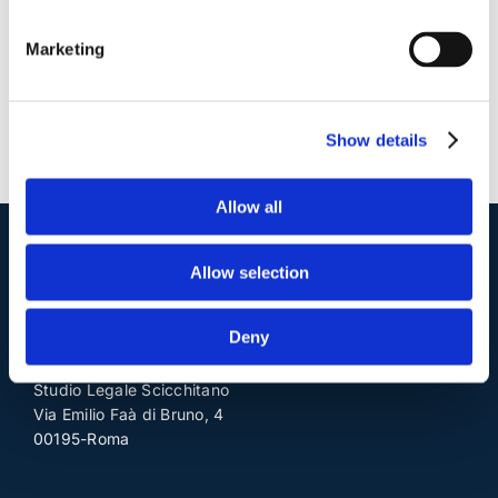
Marketing
Show details
Allow all
Allow selection
I nostri contatti
.
Deny
Indirizzo postale unificato
.
Studio Legale Scicchitano
Via Emilio Faà di Bruno, 4
00195-Roma