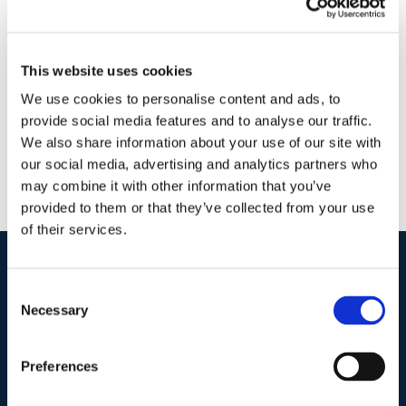
5 Giugno 2016
|
Alessandro Rucci
,
Articoli
,
Diritto civile
|
0
Commenti
Continua a leggere
This website uses cookies
We use cookies to personalise content and ads, to
provide social media features and to analyse our traffic.
We also share information about your use of our site with
our social media, advertising and analytics partners who
may combine it with other information that you’ve
provided to them or that they’ve collected from your use
of their services.
I nostri contatti
.
Consent
Necessary
Selection
Indirizzo postale unificato
.
Preferences
Studio Legale Scicchitano
Via Emilio Faà di Bruno, 4