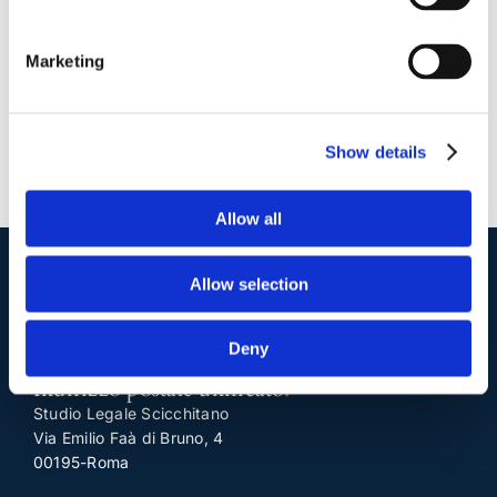
Continua a leggere
Marketing
Show details
Allow all
Allow selection
I nostri contatti
.
Deny
Indirizzo postale unificato
.
Studio Legale Scicchitano
Via Emilio Faà di Bruno, 4
00195-Roma