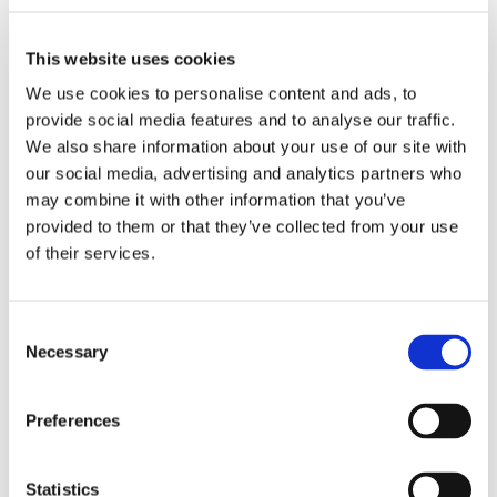
non leggibile per
This website uses cookies
guasti e/o errori
We use cookies to personalise content and ads, to
provide social media features and to analyse our traffic.
tecnici:
We also share information about your use of our site with
our social media, advertising and analytics partners who
may combine it with other information that you’ve
inopponibile la
provided to them or that they’ve collected from your use
of their services.
tardività dell’invio
Consent
Necessary
Selection
Lo ha stabilito la sentenza CEDU del 31 maggio
2016 n. 37242/2014
Preferences
5 Giugno 2016
|
Alessandro Rucci
,
Articoli
,
Diritto civile
|
0
Commenti
Statistics