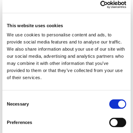
Attestazione di
conformità: è
This website uses cookies
We use cookies to personalise content and ads, to
legittimato il
provide social media features and to analyse our traffic.
We also share information about your use of our site with
difensore in grado
our social media, advertising and analytics partners who
may combine it with other information that you’ve
provided to them or that they’ve collected from your use
di appello?
of their services.
Con ordinanza n. 10941/2018 la Cassazione ha
Consent
fornito un’importante indicazione sui soggetti
Necessary
Selection
legittimati ad attestare dinanzi gli Ermellini la
conformità della copia analogica della sentenza
Preferences
di appello notificata via pec al difensore