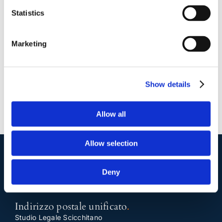
Statistics
15 Maggio 2018
|
Articoli
,
Diritto civile
,
Gavril Zaccaria
|
0
Commenti
Continua a leggere
Marketing
Show details
Allow all
Allow selection
I nostri contatti
.
Deny
Indirizzo postale unificato
.
Studio Legale Scicchitano