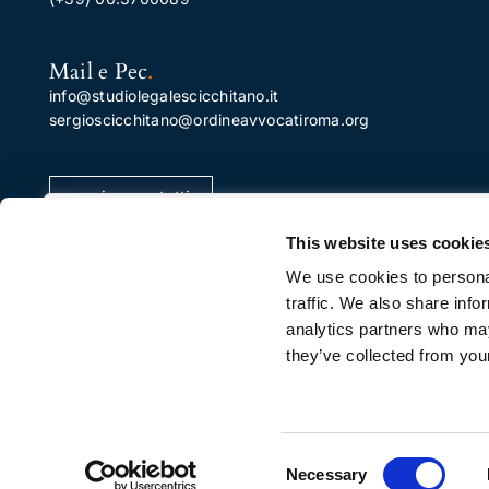
Mail e Pec
.
info@studiolegalescicchitano.it
sergioscicchitano@ordineavvocatiroma.org
pagina contatti
Apprezziamo la tua privacy
This website uses cookie
Utilizziamo i cookie per migliorare la tua esperienza di
We use cookies to personal
navigazione, pubblicare annunci o contenuti
traffic. We also share info
personalizzati e analizzare il nostro traffico. Facendo cli
analytics partners who may
su "Accetta tutto", acconsenti al nostro utilizzo dei
they’ve collected from your
cookie.
Personalizza
Rifiuta Tutti
Accetta Tutti
Consent
© Copyright 201
Necessary
Selection