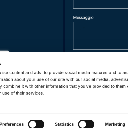
Messaggio
invia mail
s
ise content and ads, to provide social media features and to an
rmation about your use of our site with our social media, advertis
c
 combine it with other information that you’ve provided to them o
 use of their services.
2 -2018 | Studio Legale Scicchitano | All Rights Reserved | Pow
Preferences
Statistics
Marketing