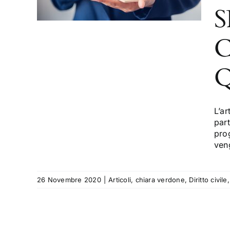
D
S
L
”
ivile
Q
L’ar
part
prog
veng
26 Novembre 2020
|
Articoli
,
chiara verdone
,
Diritto civile