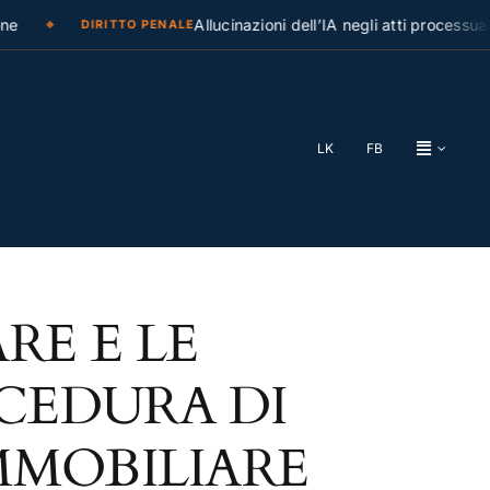
e
Allucinazioni dell’IA negli atti processuali
DIRITTO PENALE
LK
FB
RE E LE
CEDURA DI
MMOBILIARE