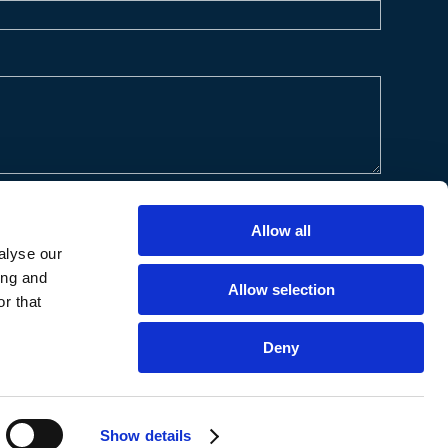
Allow all
alyse our
ing and
Allow selection
r that
Deny
ered by
3DWorks
Show details