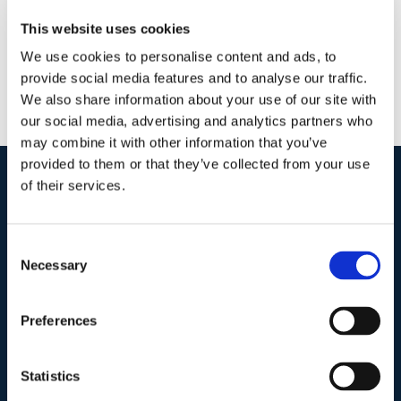
This website uses cookies
We use cookies to personalise content and ads, to
provide social media features and to analyse our traffic.
We also share information about your use of our site with
our social media, advertising and analytics partners who
may combine it with other information that you’ve
provided to them or that they’ve collected from your use
of their services.
I nostri contatti
.
Consent
Necessary
Selection
Indirizzo postale unificato
.
Studio Legale Scicchitano
Via Emilio Faà di Bruno, 4
Preferences
00195-Roma
Statistics
Telefono
.