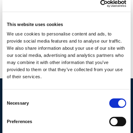
11 Febbraio 2018
|
Articoli
,
Diritto civile
,
Ettore Salvatore
Masullo
|
0 Commenti
Continua a leggere
This website uses cookies
We use cookies to personalise content and ads, to
provide social media features and to analyse our traffic.
We also share information about your use of our site with
our social media, advertising and analytics partners who
may combine it with other information that you’ve
provided to them or that they’ve collected from your use
of their services.
Consent
I nostri contatti
.
Necessary
Selection
Indirizzo postale unificato
.
Preferences
Studio Legale Scicchitano