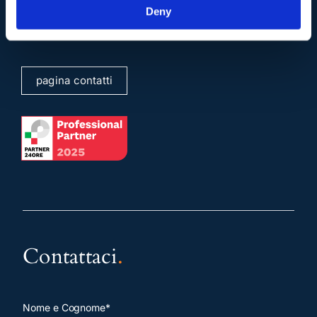
Deny
info@studiolegalescicchitano.it
sergioscicchitano@ordineavvocatiroma.org
pagina contatti
Contattaci
.
Nome e Cognome*