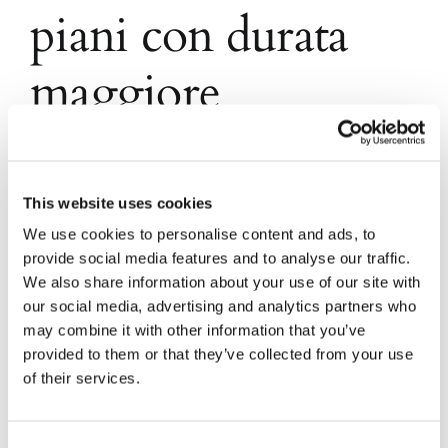
piani con durata
maggiore
Con l’ordinanza n. 27544/2019, la Corte di
Cassazione ha previsto la possibilità di derogare
alla moratoria annuale per i crediti prelatizi e di
This website uses cookies
ammettere piani con durata maggiore.
We use cookies to personalise content and ads, to
provide social media features and to analyse our traffic.
We also share information about your use of our site with
10 Dicembre 2019
|
News
|
0 Commenti
our social media, advertising and analytics partners who
Continua a leggere
may combine it with other information that you’ve
provided to them or that they’ve collected from your use
of their services.
Consent