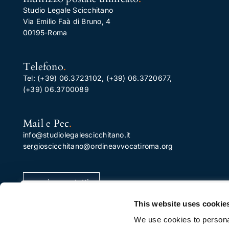
Studio Legale Scicchitano
Via Emilio Faà di Bruno, 4
00195-Roma
Telefono
.
Tel:
(+39) 06.3723102
,
(+39) 06.3720677
,
(+39) 06.3700089
Mail e Pec
.
info@studiolegalescicchitano.it
sergioscicchitano@ordineavvocatiroma.org
pagina contatti
Apprezziamo la tua privacy
This website uses cookie
Utilizziamo i cookie per migliorare la tua esperienza di
We use cookies to personal
navigazione, pubblicare annunci o contenuti