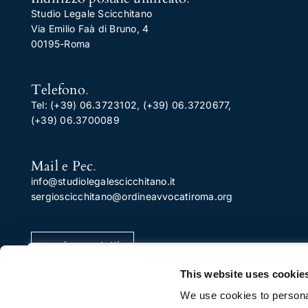
Studio Legale Scicchitano
Via Emilio Faà di Bruno, 4
00195-Roma
Telefono
.
Tel:
(+39) 06.3723102
,
(+39) 06.3720677
,
(+39) 06.3700089
Mail e Pec
.
info@studiolegalescicchitano.it
sergioscicchitano@ordineavvocatiroma.org
pagina contatti
Apprezziamo la tua privacy
This website uses cookie
Utilizziamo i cookie per migliorare la tua esperienza di
We use cookies to personal
navigazione, pubblicare annunci o contenuti