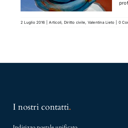
pro
Lieto
2 Luglio 2016
|
Articoli
,
Diritto civile
,
Valentina Lieto
|
0 Co
I nostri contatti
.
Indirizzo postale unificato
.