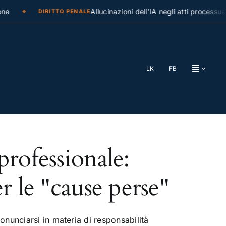
e
Allucinazioni dell’IA negli atti processual
DIRITTO PENALE
LK
FB
professionale:
r le "cause perse"
nunciarsi in materia di responsabilità