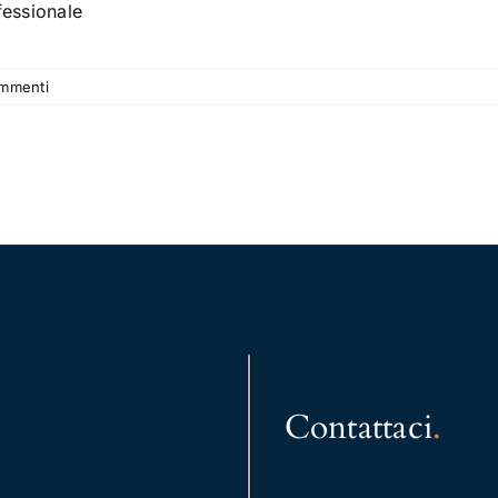
fessionale
mmenti
Contattaci
.