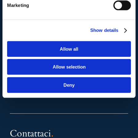
(+39) 06.3700089
Marketing
Mail e Pec
.
info@studiolegalescicchitano.it
Show details
sergioscicchitano@ordineavvocatiroma.org
Allow all
pagina contatti
Allow selection
Deny
Contattaci
.