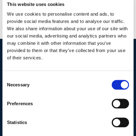
This website uses cookies
We use cookies to personalise content and ads, to
provide social media features and to analyse our traffic.
We also share information about your use of our site with
our social media, advertising and analytics partners who
may combine it with other information that you’ve
provided to them or that they’ve collected from your use
of their services.
I nostri contatti
.
Consent
Indirizzo postale unificato
.
Necessary
Selection
Studio Legale Scicchitano
Via Emilio Faà di Bruno, 4
00195-Roma
Preferences
Telefono
.
Statistics
Tel:
(+39) 06.3723102
,
(+39) 06.3720677
,