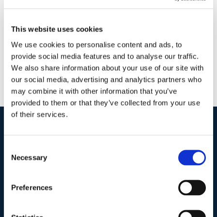
famiglia
|
0 Commenti
Continua a leggere
This website uses cookies
We use cookies to personalise content and ads, to
provide social media features and to analyse our traffic.
We also share information about your use of our site with
our social media, advertising and analytics partners who
may combine it with other information that you’ve
provided to them or that they’ve collected from your use
of their services.
I nostri contatti
.
Consent
Necessary
Selection
Indirizzo postale unificato
.
Preferences
Studio Legale Scicchitano
Via Emilio Faà di Bruno, 4
00195-Roma