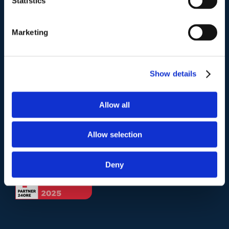
Statistics
Telefono
.
Marketing
Tel:
(+39) 06.3723102
,
(+39) 06.3720677
,
(+39) 06.3700089
Show details
Mail e Pec
.
info@studiolegalescicchitano.it
Allow all
sergioscicchitano@ordineavvocatiroma.org
Allow selection
pagina contatti
Deny