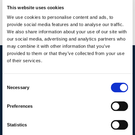
This website uses cookies
We use cookies to personalise content and ads, to
provide social media features and to analyse our traffic.
We also share information about your use of our site with
our social media, advertising and analytics partners who
may combine it with other information that you’ve
provided to them or that they’ve collected from your use
of their services.
I nostri contatti
.
Consent
Necessary
Indirizzo postale unificato
.
Selection
Studio Legale Scicchitano
Via Emilio Faà di Bruno, 4
Preferences
00195-Roma
Statistics
Telefono
.