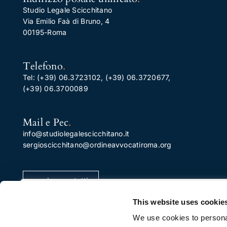
Studio Legale Scicchitano
Via Emilio Faà di Bruno, 4
00195-Roma
Telefono
.
Tel:
(+39) 06.3723102
,
(+39) 06.3720677
,
(+39) 06.3700089
Mail e Pec
.
info@studiolegalescicchitano.it
sergioscicchitano@ordineavvocatiroma.org
pagina contatti
Apprezziamo la tua privacy
This website uses cookie
Utilizziamo i cookie per migliorare la tua esperienza di
We use cookies to personal
navigazione, pubblicare annunci o contenuti