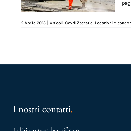
paga
ni e
2 Aprile 2018
|
Articoli
,
Gavril Zaccaria
,
Locazioni e condo
I nostri contatti
.
Indirizzo postale unificato
.