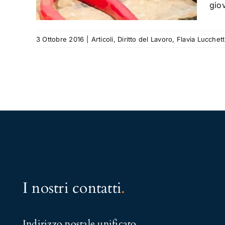
ucchetti
gio
3 Ottobre 2016
|
Articoli
,
Diritto del Lavoro
,
Flavia Lucchett
I nostri contatti
.
Indirizzo postale unificato
.