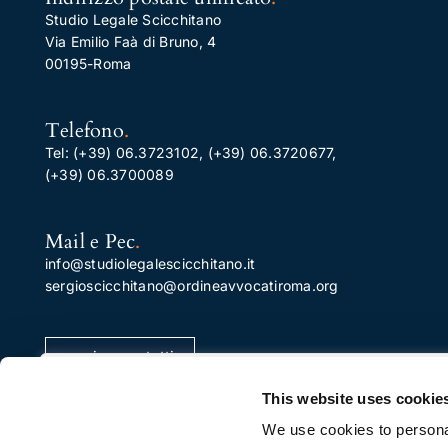
Studio Legale Scicchitano
Via Emilio Faà di Bruno, 4
00195-Roma
Telefono
.
Tel:
(+39) 06.3723102
,
(+39) 06.3720677
,
(+39) 06.3700089
Mail e Pec
.
info@studiolegalescicchitano.it
sergioscicchitano@ordineavvocatiroma.org
pagina contatti
Apprezziamo la tua privacy
This website uses cookie
Utilizziamo i cookie per migliorare la tua esperienza di
We use cookies to personal
navigazione, pubblicare annunci o contenuti