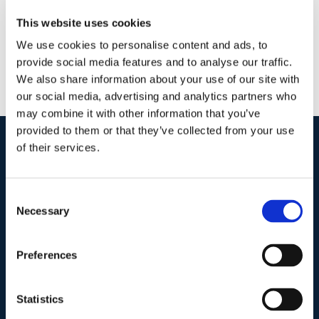
This website uses cookies
We use cookies to personalise content and ads, to
provide social media features and to analyse our traffic.
We also share information about your use of our site with
our social media, advertising and analytics partners who
may combine it with other information that you’ve
provided to them or that they’ve collected from your use
of their services.
I nostri contatti
.
Consent
Necessary
Selection
Indirizzo postale unificato
.
Studio Legale Scicchitano
Via Emilio Faà di Bruno, 4
Preferences
00195-Roma
Statistics
Telefono
.