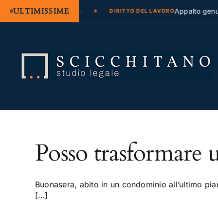
ULTIMISSIME
azione legale e regresso
Appalto genuin
DIRITTO DEL LAVORO
Salta
al
contenuto
Posso trasformare u
Buonasera, abito in un condominio all’ultimo pian
[…]