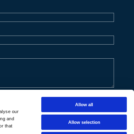
Allow all
alyse our
ing and
Allow selection
r that