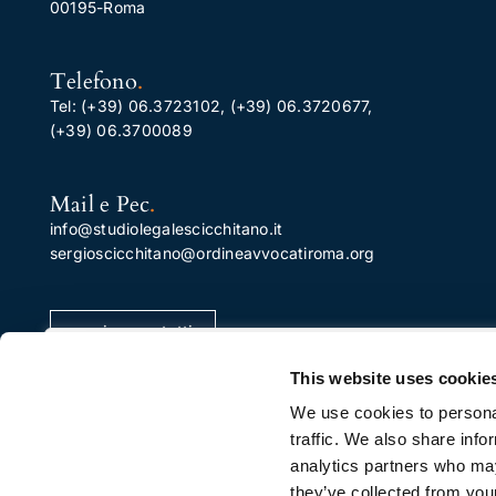
00195-Roma
Telefono
.
Tel:
(+39) 06.3723102
,
(+39) 06.3720677
,
(+39) 06.3700089
Mail e Pec
.
info@studiolegalescicchitano.it
sergioscicchitano@ordineavvocatiroma.org
pagina contatti
Apprezziamo la tua privacy
This website uses cookie
Utilizziamo i cookie per migliorare la tua esperienza di
We use cookies to personal
navigazione, pubblicare annunci o contenuti
traffic. We also share info
personalizzati e analizzare il nostro traffico. Facendo cli
analytics partners who may
su "Accetta tutto", acconsenti al nostro utilizzo dei
they’ve collected from your