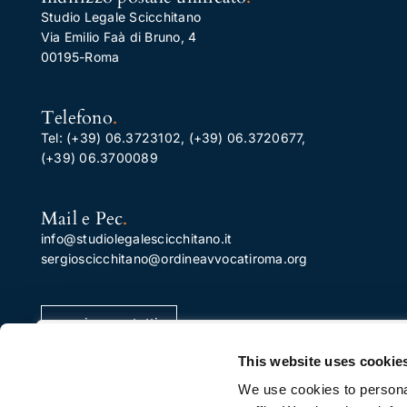
Studio Legale Scicchitano
Via Emilio Faà di Bruno, 4
00195-Roma
Telefono
.
Tel:
(+39) 06.3723102
,
(+39) 06.3720677
,
(+39) 06.3700089
Mail e Pec
.
info@studiolegalescicchitano.it
sergioscicchitano@ordineavvocatiroma.org
pagina contatti
Apprezziamo la tua privacy
This website uses cookie
Utilizziamo i cookie per migliorare la tua esperienza di
We use cookies to personal
navigazione, pubblicare annunci o contenuti