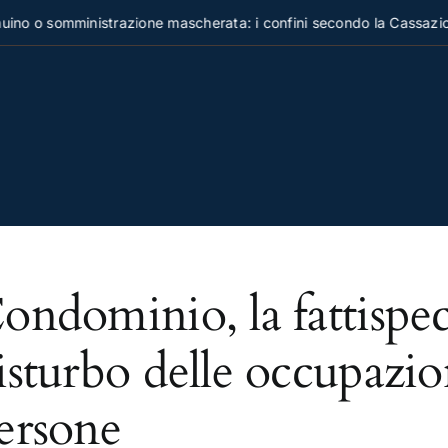
no o somministrazione mascherata: i confini secondo la Cassazion
ondominio, la fattispec
isturbo delle occupazion
ersone