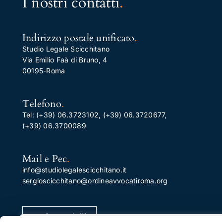
I nostri contatti
.
Indirizzo postale unificato
.
Studio Legale Scicchitano
Via Emilio Faà di Bruno, 4
00195-Roma
Telefono
.
Tel:
(+39) 06.3723102
,
(+39) 06.3720677
,
(+39) 06.3700089
Mail e Pec
.
info@studiolegalescicchitano.it
sergioscicchitano@ordineavvocatiroma.org
pagina contatti