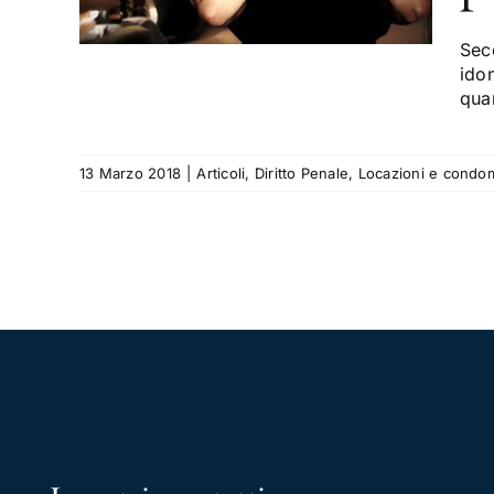
ni e
ua
Sec
ido
qua
13 Marzo 2018
|
Articoli
,
Diritto Penale
,
Locazioni e condo