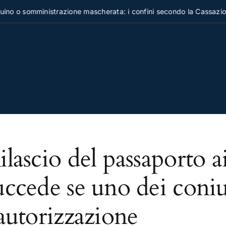
no o somministrazione mascherata: i confini secondo la Cassazion
ilascio del passaporto a
uccede se uno dei coni
'autorizzazione