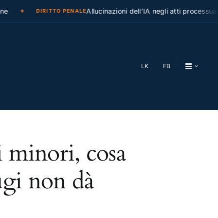
e
Allucinazioni dell’IA negli atti processuali
DIRITTO PENALE
LK
FB
i minori, cosa
ugi non dà