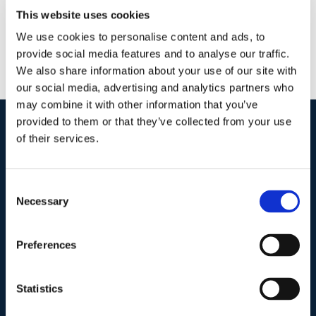
This website uses cookies
We use cookies to personalise content and ads, to
provide social media features and to analyse our traffic.
We also share information about your use of our site with
our social media, advertising and analytics partners who
may combine it with other information that you’ve
provided to them or that they’ve collected from your use
of their services.
I nostri contatti
.
Consent
Indirizzo postale unificato
.
Necessary
Selection
Studio Legale Scicchitano
Via Emilio Faà di Bruno, 4
Preferences
00195-Roma
Statistics
Telefono
.
Tel:
(+39) 06.3723102
,
(+39) 06.3720677
,