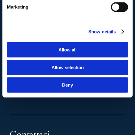
(+39) 06.3700089
Marketing
Mail e Pec
.
Show details
info@studiolegalescicchitano.it
sergioscicchitano@ordineavvocatiroma.org
Allow all
pagina contatti
Allow selection
Deny
Contattaci
.