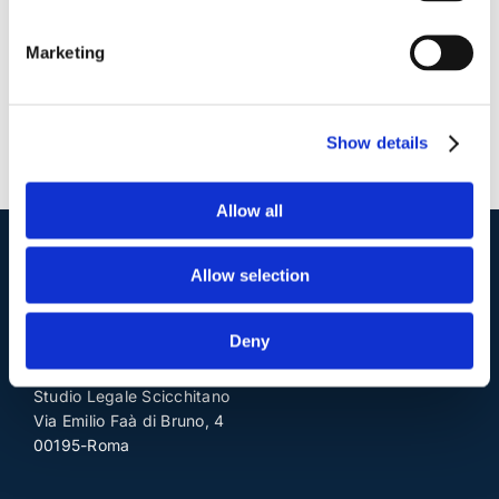
Marketing
Show details
Allow all
Allow selection
I nostri contatti
.
Deny
Indirizzo postale unificato
.
Studio Legale Scicchitano
Via Emilio Faà di Bruno, 4
00195-Roma