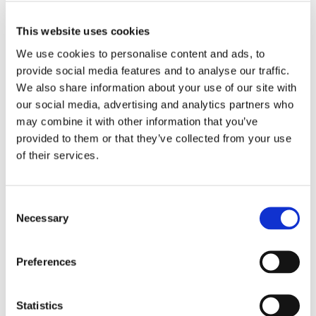
This website uses cookies
Decreto Legislativo
We use cookies to personalise content and ads, to
provide social media features and to analyse our traffic.
Intercettazioni
We also share information about your use of our site with
our social media, advertising and analytics partners who
may combine it with other information that you’ve
provided to them or that they’ve collected from your use
La testata giuridica Diritto 24 de Il Sole 24 Ore ha
of their services.
pubblicato il nostro commento al recente Decreto
Legislativo sulle intercettazioni di conversazioni o
comunicazioni. Per comprendere passaggi e
implicazioni della norma, vi invitiamo a leggere
Consent
Necessary
l'articolo: Votata la fiducia sul D.l. n. 161 del 2019
Selection
sulle intercettazioni - Commento [...]
Preferences
12 Marzo 2020
|
Articoli
,
News
,
Sergio Scicchitano
|
0
Commenti
Statistics
Continua a leggere