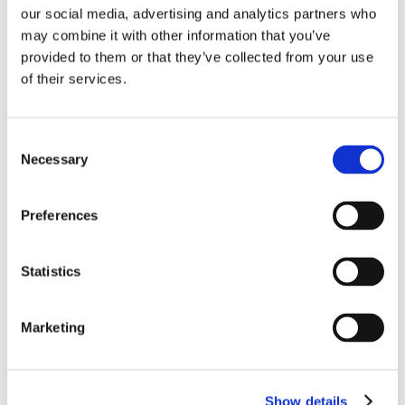
rapporto tra l'azione di [...]
our social media, advertising and analytics partners who
may combine it with other information that you’ve
CONDIVIDI SUI SOCIAL
provided to them or that they’ve collected from your use
of their services.
Consent
Necessary
Selection
21 Luglio 2026
Diritto del Lavoro, Michela Colitta, Sentenze Cassazione
Roberto De Gaetano
Preferences
News.
Statistics
Marketing
Show details