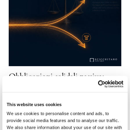
Obbligazioni solidali passive:
rapporti tra surrogazione legale e
regresso
This website uses cookies
La sentenza n. 16835 del 29 maggio 2026 della
Corte di Cassazione offre l'occasione per tornare
We use cookies to personalise content and ads, to
su un tema di grande rilievo teorico e pratico
provide social media features and to analyse our traffic.
nell'ambito delle obbligazioni solidali passive: il
We also share information about your use of our site with