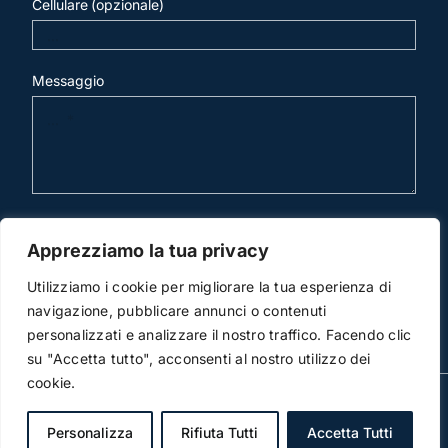
Cellulare (opzionale)
Messaggio
invia mail
Apprezziamo la tua privacy
Utilizziamo i cookie per migliorare la tua esperienza di
navigazione, pubblicare annunci o contenuti
personalizzati e analizzare il nostro traffico. Facendo clic
su "Accetta tutto", acconsenti al nostro utilizzo dei
cookie.
© Copyright 2012 -2020 | Studio Legale Scicchitano |
All Rights Reserved | Powered by
3DWorks
Personalizza
Rifiuta Tutti
Accetta Tutti