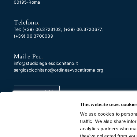
00195-Roma
Telefono
.
Tel:
(+39) 06.3723102
,
(+39) 06.3720677
,
(+39) 06.3700089
Mail e Pec
.
info@studiolegalescicchitano.it
sergioscicchitano@ordineavvocatiroma.org
pagina contatti
Apprezziamo la tua privacy
This website uses cookie
Utilizziamo i cookie per migliorare la tua esperienza di
We use cookies to personal
navigazione, pubblicare annunci o contenuti
traffic. We also share info
personalizzati e analizzare il nostro traffico. Facendo cli
analytics partners who may
su "Accetta tutto", acconsenti al nostro utilizzo dei
they’ve collected from your