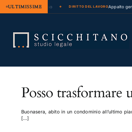
ULTIMISSIME
ogazione legale e regresso
Appalto genu
DIRITTO DEL LAVORO
Salta
al
contenuto
Posso trasformare u
Buonasera, abito in un condominio all’ultimo pian
[…]