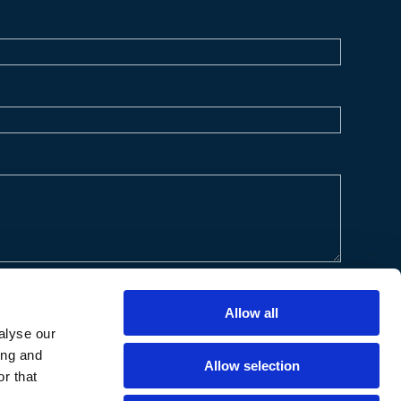
Allow all
alyse our
ing and
Allow selection
r that