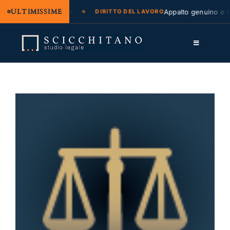
ULTIMISSIME
one legale e regresso
Appalto genuino o so
DIRITTO DEL LAVORO
Salta
al
Toggle
contenuto
Navigation
Lo Studio
Cassazione
Servizi
Approfondimenti
Contatti
LK
FB