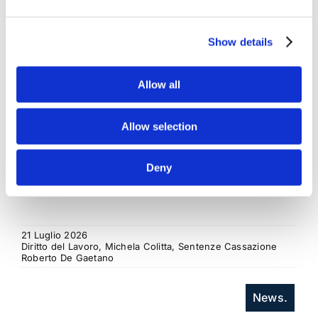
regresso
La sentenza n. 16835 del 29 maggio 2026 della
Show details
Corte di Cassazione offre l'occasione per tornare
su un tema di grande rilievo teorico e pratico
nell'ambito delle obbligazioni solidali passive: il
Allow all
rapporto tra l'azione di [...]
Allow selection
CONDIVIDI SUI SOCIAL
Deny
21 Luglio 2026
Diritto del Lavoro, Michela Colitta, Sentenze Cassazione
Roberto De Gaetano
News.