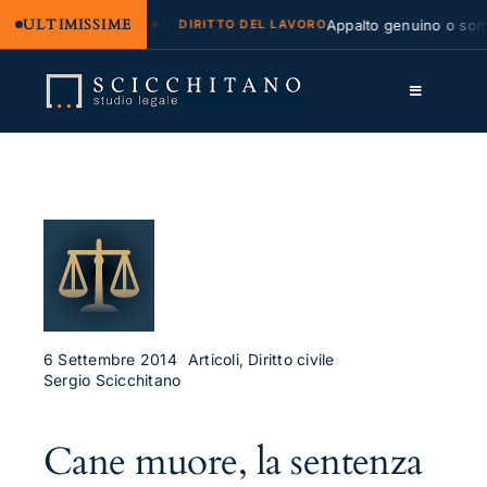
ULTIMISSIME
egale e regresso
Appalto genuino o sommin
DIRITTO DEL LAVORO
Salta
al
Toggle
contenuto
Navigation
Lo Studio
Cassazione
Servizi
Approfondimenti
Contatti
6 Settembre 2014
Articoli, Diritto civile
Sergio Scicchitano
LK
Cane muore, la sentenza
FB