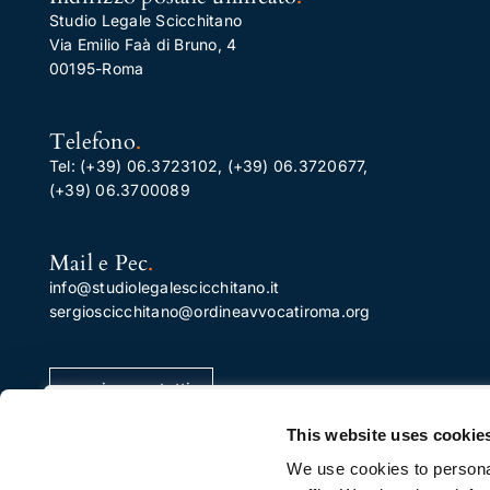
Studio Legale Scicchitano
Via Emilio Faà di Bruno, 4
00195-Roma
Telefono
.
Tel:
(+39) 06.3723102
,
(+39) 06.3720677
,
(+39) 06.3700089
Mail e Pec
.
info@studiolegalescicchitano.it
sergioscicchitano@ordineavvocatiroma.org
pagina contatti
Apprezziamo la tua privacy
This website uses cookie
Utilizziamo i cookie per migliorare la tua esperienza di
We use cookies to personal
navigazione, pubblicare annunci o contenuti