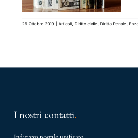
26 Ottobre 2019
|
Articoli
,
Diritto civile
,
Diritto Penale
,
Enzo
I nostri contatti
.
Indirizzo postale unificato
.