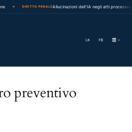
e
Allucinazioni dell’IA negli atti processuali
DIRITTO PENALE
LK
FB
stro preventivo