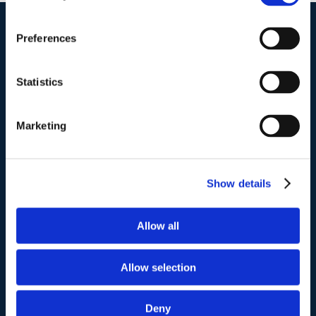
Preferences
I nostri contatti
.
Statistics
Indirizzo postale unificato
.
Studio Legale Scicchitano
Marketing
Via Emilio Faà di Bruno, 4
00195-Roma
Show details
Telefono
.
Tel:
(+39) 06.3723102
,
(+39) 06.3720677
,
Allow all
(+39) 06.3700089
Allow selection
Mail e Pec
.
info@studiolegalescicchitano.it
sergioscicchitano@ordineavvocatiroma.org
Deny