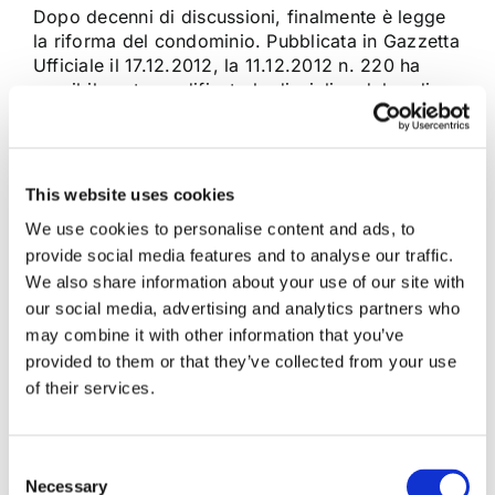
Dopo decenni di discussioni, finalmente è legge
la riforma del condominio. Pubblicata in Gazzetta
Ufficiale il 17.12.2012, la 11.12.2012 n. 220 ha
sensibilmente modificato la disciplina del codice
civile del 1942. In particolare l’art. 18 di detta
legge ha così disposto: “L’amministratore e’
tenuto a comunicare ai creditori […]
This website uses cookies
We use cookies to personalise content and ads, to
13 Febbraio 2013
|
Articoli
,
Locazioni e condominio
|
0
provide social media features and to analyse our traffic.
Commenti
We also share information about your use of our site with
Continua a leggere
our social media, advertising and analytics partners who
may combine it with other information that you’ve
provided to them or that they’ve collected from your use
of their services.
Consent
Necessary
Selection