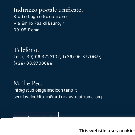
Indirizzo postale unificato
.
Studio Legale Scicchitano
Via Emilio Faà di Bruno, 4
00195-Roma
Telefono
.
Tel:
(+39) 06.3723102
,
(+39) 06.3720677
,
(+39) 06.3700089
Mail e Pec
.
info@studiolegalescicchitano.it
sergioscicchitano@ordineavvocatiroma.org
pagina contatti
Apprezziamo la tua privacy
This website uses cookie