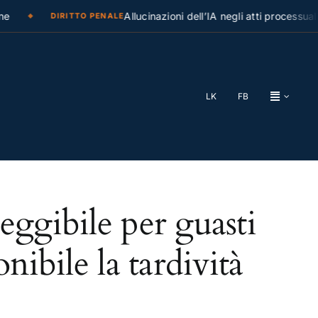
e
Allucinazioni dell’IA negli atti processuali
DIRITTO PENALE
LK
FB
eggibile per guasti
nibile la tardività