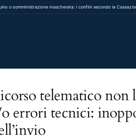
o o somministrazione mascherata: i confini secondo la Cassazion
icorso telematico non l
/o errori tecnici: inoppo
ell’invio