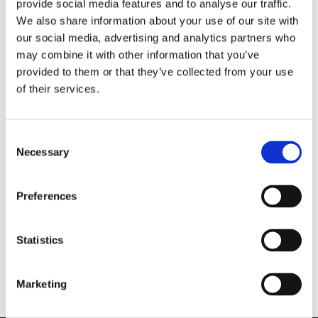
"claims made"
provide social media features and to analyse our traffic.
We also share information about your use of our site with
our social media, advertising and analytics partners who
Con sentenza n. 9140/2016 la Cassazione si è
may combine it with other information that you’ve
soffermata sulla legittimità di una clausola
provided to them or that they’ve collected from your use
apposta ai contratti di assicurazione della
of their services.
responsabilità civile
Consent
29 Maggio 2016
|
Articoli
,
Diritto civile
,
Gavril Zaccaria
|
0
Necessary
Selection
Commenti
Continua a leggere
Preferences
Statistics
Marketing