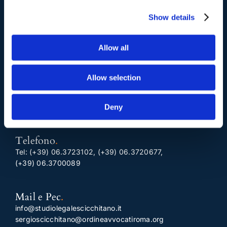
Show details
I nostri contatti
.
Allow all
Indirizzo postale unificato
.
Allow selection
Studio Legale Scicchitano
Via Emilio Faà di Bruno, 4
00195-Roma
Deny
Telefono
.
Tel:
(+39) 06.3723102
,
(+39) 06.3720677
,
(+39) 06.3700089
Mail e Pec
.
info@studiolegalescicchitano.it
sergioscicchitano@ordineavvocatiroma.org