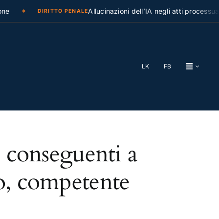
e
Allucinazioni dell’IA negli atti processual
DIRITTO PENALE
LK
FB
i conseguenti a
co, competente