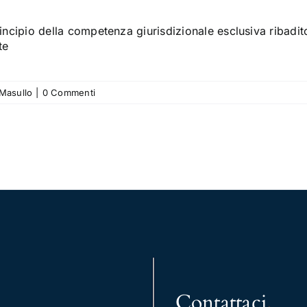
principio della competenza giurisdizionale esclusiva ribad
te
 Masullo
|
0 Commenti
Contattaci
.