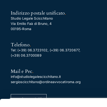
Indirizzo postale unificato
.
Studio Legale Scicchitano
Via Emilio Faà di Bruno, 4
00195-Roma
Telefono
.
Tel:
(+39) 06.3723102
,
(+39) 06.3720677
,
(+39) 06.3700089
Mail e Pec
.
info@studiolegalescicchitano.it
sergioscicchitano@ordineavvocatiroma.org
pagina contatti
Apprezziamo la tua privacy