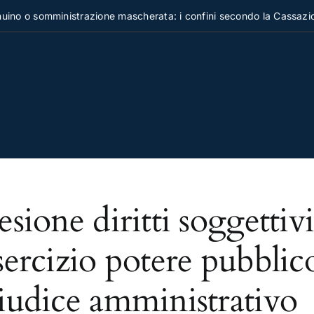
no o somministrazione mascherata: i confini secondo la Cassazion
esione diritti soggettiv
sercizio potere pubbli
iudice amministrativo