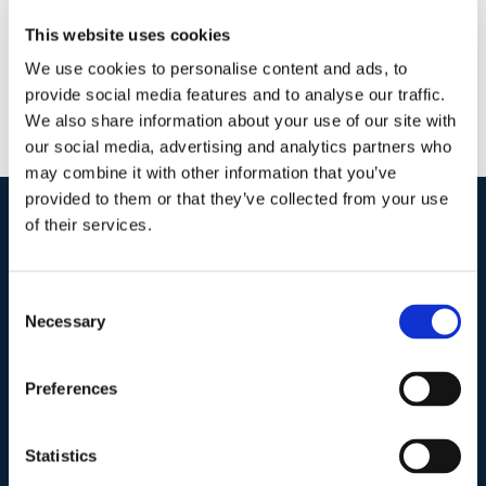
This website uses cookies
We use cookies to personalise content and ads, to
provide social media features and to analyse our traffic.
We also share information about your use of our site with
our social media, advertising and analytics partners who
may combine it with other information that you’ve
provided to them or that they’ve collected from your use
of their services.
I nostri contatti
.
Consent
Necessary
Selection
Indirizzo postale unificato
.
Studio Legale Scicchitano
Via Emilio Faà di Bruno, 4
Preferences
00195-Roma
Statistics
Telefono
.