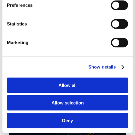
Preferences
Statistics
Recent posts
.
Marketing
24 Luglio 2026
Diritto civile, Michela Colitta, Sentenze Cassazione
Roberto De Gaetano
Show details
News.
Allow all
Allow selection
Deny