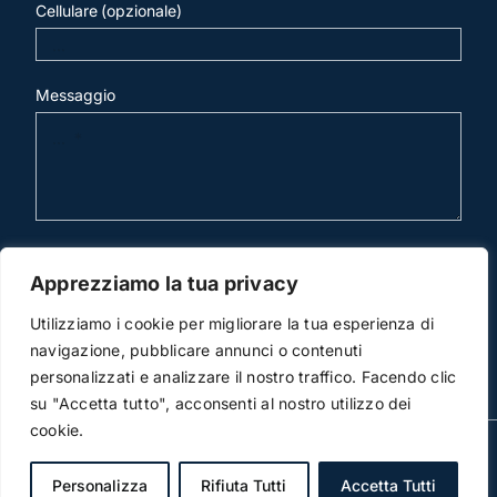
Cellulare (opzionale)
Messaggio
invia mail
Apprezziamo la tua privacy
Utilizziamo i cookie per migliorare la tua esperienza di
navigazione, pubblicare annunci o contenuti
personalizzati e analizzare il nostro traffico. Facendo clic
su "Accetta tutto", acconsenti al nostro utilizzo dei
cookie.
© Copyright 2012 -2016 | Studio Legale Scicchitano | All
Rights Reserved | Powered by
3DWorks
Personalizza
Rifiuta Tutti
Accetta Tutti