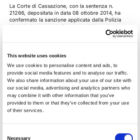
La Corte di Cassazione, con la sentenza n.
21266, depositata in data 08 ottobre 2014, ha
confermato la sanzione applicata dalla Polizia
Municipale ad un medico che, guidando la
propria autovettura, rispondeva ad una chiamata
“d'emergenza” al proprio cellulare senza
auricolare e senza “viva voce”. Secondo la
Suprema Corte, [...]
This website uses cookies
We use cookies to personalise content and ads, to
provide social media features and to analyse our traffic.
16 Ottobre 2014
|
Articoli
,
Diritto civile
|
0 Commenti
We also share information about your use of our site with
Continua a leggere
our social media, advertising and analytics partners who
may combine it with other information that you’ve
provided to them or that they’ve collected from your use
of their services.
Consent
Necessary
Selection