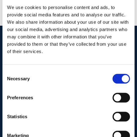
We use cookies to personalise content and ads, to
provide social media features and to analyse our traffic.
We also share information about your use of our site with
our social media, advertising and analytics partners who
may combine it with other information that you’ve
provided to them or that they’ve collected from your use
I nostri contatti
.
of their services.
Indirizzo postale unificato
.
Consent
Studio Legale Scicchitano
Necessary
Selection
Via Emilio Faà di Bruno, 4
00195-Roma
Preferences
Telefono
.
Statistics
Tel:
(+39) 06.3723102
,
(+39) 06.3720677
,
(+39) 06.3700089
Marketing