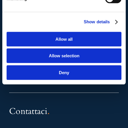
Mail e Pec
.
info@studiolegalescicchitano.it
sergioscicchitano@ordineavvocatiroma.org
Show details
Allow all
pagina contatti
Allow selection
Deny
Contattaci
.