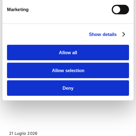
Marketing
Obbligazioni solidali passive:
rapporti tra surrogazione legale e
regresso
Show details
La sentenza n. 16835 del 29 maggio 2026 della
Allow all
Corte di Cassazione offre l'occasione per tornare
su un tema di grande rilievo teorico e pratico
nell'ambito delle obbligazioni solidali passive: il
Allow selection
rapporto tra l'azione di [...]
CONDIVIDI SUI SOCIAL
Deny
21 Luglio 2026