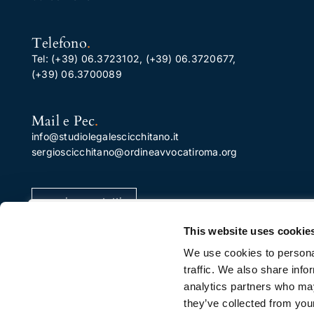
Telefono
.
Tel:
(+39) 06.3723102
,
(+39) 06.3720677
,
(+39) 06.3700089
Mail e Pec
.
info@studiolegalescicchitano.it
sergioscicchitano@ordineavvocatiroma.org
pagina contatti
Apprezziamo la tua privacy
This website uses cookie
Utilizziamo i cookie per migliorare la tua esperienza di
We use cookies to personal
navigazione, pubblicare annunci o contenuti
traffic. We also share info
personalizzati e analizzare il nostro traffico. Facendo cli
analytics partners who may
su "Accetta tutto", acconsenti al nostro utilizzo dei
they’ve collected from your