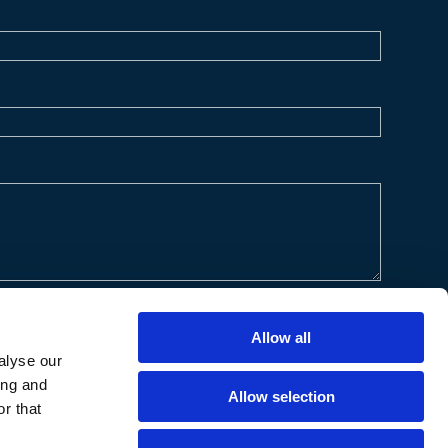
Allow all
alyse our
ing and
Allow selection
r that