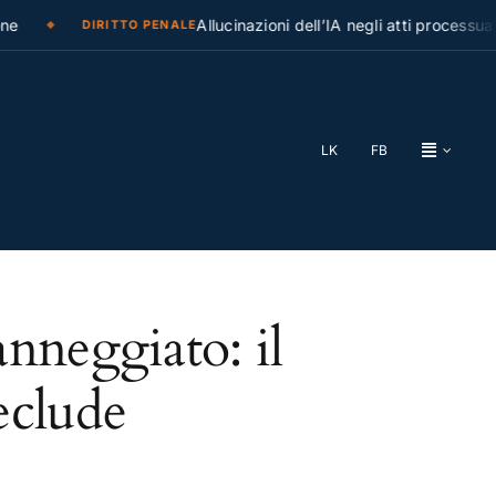
Allucinazioni dell’IA negli atti processuali
DIRITTO PENALE
LK
FB
nneggiato: il
eclude