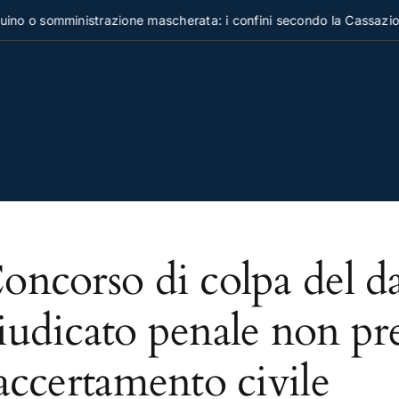
o o somministrazione mascherata: i confini secondo la Cassazione
oncorso di colpa del da
iudicato penale non pr
’accertamento civile