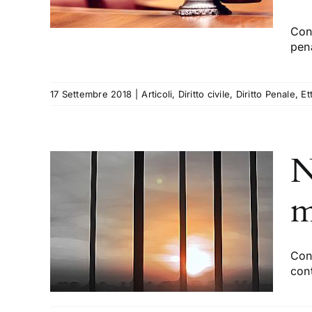
Ettore
Con 
pen
17 Settembre 2018
|
Articoli
,
Diritto civile
,
Diritto Penale
,
Et
N
so di
m
opo
i
Con
con
Diritto