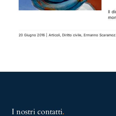
o
Il d
mom
20 Giugno 2016
|
Articoli
,
Diritto civile
,
Ermanno Scaramoz
I nostri contatti
.