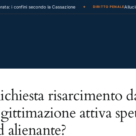
a: i confini secondo la Cassazione
Allucin
DIRITTO PENALE
ichiesta risarcimento 
egittimazione attiva spe
d alienante?