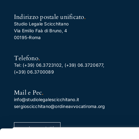
Indirizzo postale unificato
.
Studio Legale Scicchitano
Via Emilio Faà di Bruno, 4
00195-Roma
Telefono
.
Tel:
(+39) 06.3723102
,
(+39) 06.3720677
,
(+39) 06.3700089
Mail e Pec
.
info@studiolegalescicchitano.it
sergioscicchitano@ordineavvocatiroma.org
pagina contatti
Apprezziamo la tua privacy