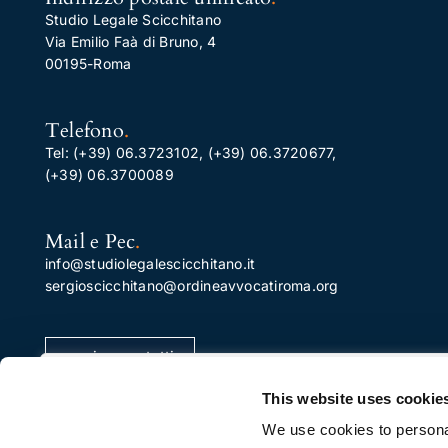
Studio Legale Scicchitano
Via Emilio Faà di Bruno, 4
00195-Roma
Telefono
.
Tel:
(+39) 06.3723102
,
(+39) 06.3720677
,
(+39) 06.3700089
Mail e Pec
.
info@studiolegalescicchitano.it
sergioscicchitano@ordineavvocatiroma.org
pagina contatti
Apprezziamo la tua privacy
This website uses cookie
Utilizziamo i cookie per migliorare la tua esperienza di
We use cookies to personal
navigazione, pubblicare annunci o contenuti