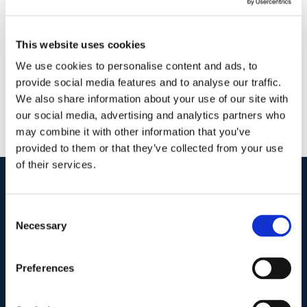
Commenti
Continua a leggere
This website uses cookies
We use cookies to personalise content and ads, to
provide social media features and to analyse our traffic.
We also share information about your use of our site with
our social media, advertising and analytics partners who
may combine it with other information that you’ve
provided to them or that they’ve collected from your use
of their services.
I nostri contatti
.
Consent
Necessary
Selection
Indirizzo postale unificato
.
Preferences
Studio Legale Scicchitano
Via Emilio Faà di Bruno, 4
00195-Roma