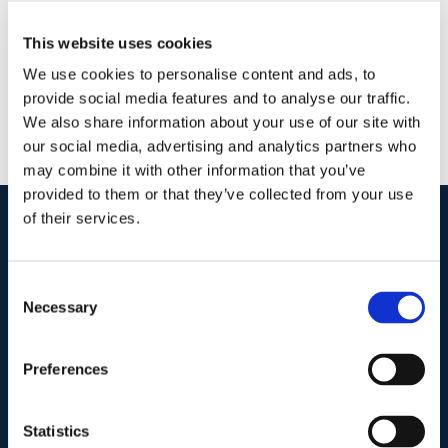
This website uses cookies
We use cookies to personalise content and ads, to
provide social media features and to analyse our traffic.
We also share information about your use of our site with
our social media, advertising and analytics partners who
may combine it with other information that you’ve
provided to them or that they’ve collected from your use
of their services.
I nostri contatti
.
Consent
Necessary
Selection
Indirizzo postale unificato
.
Studio Legale Scicchitano
Preferences
Via Emilio Faà di Bruno, 4
00195-Roma
Statistics