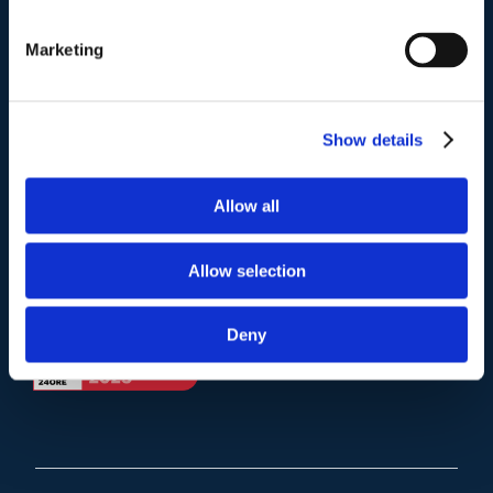
Telefono
.
Tel:
(+39) 06.3723102
,
(+39) 06.3720677
,
Marketing
(+39) 06.3700089
Mail e Pec
.
Show details
info@studiolegalescicchitano.it
sergioscicchitano@ordineavvocatiroma.org
Allow all
pagina contatti
Allow selection
Deny