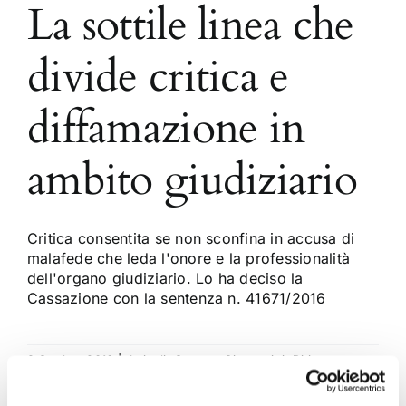
La sottile linea che
divide critica e
diffamazione in
ambito giudiziario
Critica consentita se non sconfina in accusa di
malafede che leda l'onore e la professionalità
dell'organo giudiziario. Lo ha deciso la
Cassazione con la sentenza n. 41671/2016
9 Ottobre 2016
|
Articoli
,
Carmen Giovannini
,
Diritto
Penale
|
0 Commenti
Continua a leggere