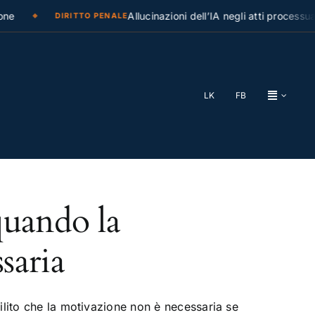
ne
Allucinazioni dell’IA negli atti processual
DIRITTO PENALE
LK
FB
quando la
saria
ilito che la motivazione non è necessaria se