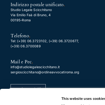
Indirizzo postale unificato
.
Studio Legale Scicchitano
Via Emilio Faà di Bruno, 4
00195-Roma
Telefono
.
Tel:
(+39) 06.3723102
,
(+39) 06.3720677
,
(+39) 06.3700089
Mail e Pec
.
info@studiolegalescicchitano.it
sergioscicchitano@ordineavvocatiroma.org
pagina contatti
Apprezziamo la tua privacy
This website uses cookie
Utilizziamo i cookie per migliorare la tua esperienza di