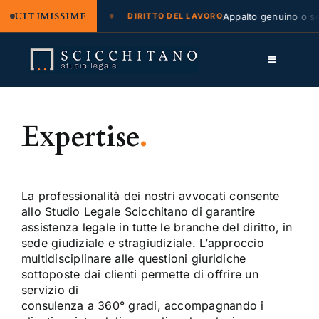
ULTIMISSIME
ne legale e regresso
Appalto genuino o som
DIRITTO DEL LAVORO
Salta
al
Toggle
contenuto
Navigation
Lo Studio
Expertise
.
Cassazione
Servizi
La professionalità dei nostri avvocati consente
Approfondimenti
allo Studio Legale Scicchitano di garantire
assistenza legale in tutte le branche del diritto, in
Contatti
sede giudiziale e stragiudiziale. L’approccio
multidisciplinare alle questioni giuridiche
LK
sottoposte dai clienti permette di offrire un
servizio di
FB
consulenza a 360° gradi, accompagnando i