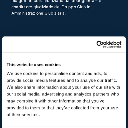
più grande crak finanziario dal dopoguerra – e
coadiutore giudiziario del Gruppo Cirio in
Amministrazione Giudiziaria.
Ultimi Articoli
.
This website uses cookies
We use cookies to personalise content and ads, to
provide social media features and to analyse our traffic.
tutti i casi
We also share information about your use of our site with
our social media, advertising and analytics partners who
may combine it with other information that you’ve
15 Dicembre 2025
1
provided to them or that they’ve collected from your use
D
Diritto fallimentare, Sergio Scicchitano
of their services.
S