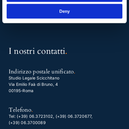
q
E
Deny
I nostri contatti
.
Indirizzo postale unificato
.
Studio Legale Scicchitano
Via Emilio Faà di Bruno, 4
00195-Roma
Telefono
.
Tel:
(+39) 06.3723102
,
(+39) 06.3720677
,
(+39) 06.3700089