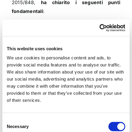
2015/848,
ha chiarito i seguenti punti
fondamentali
:
La presunzione stabilita dal nuovo
Regolamento è sempre superabile se
viene data prova che il centro degli
This website uses cookies
interessi principali non ha seguito il
We use cookies to personalise content and ads, to
cambiamento di sede statutaria, in linea
provide social media features and to analyse our traffic.
con quanto stabilito dalla giurisprudenza
We also share information about your use of our site with
della Corte di giustizia.
our social media, advertising and analytics partners who
may combine it with other information that you’ve
provided to them or that they’ve collected from your use
of their services.
La presunzione di cui sopra, non opera
quando il trasferimento della sede legale
Consent
avviene nei tre mesi antecedenti alla
Necessary
Selection