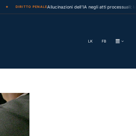
Allucinazioni dell’IA negli atti processuali: la Cass
DIRITTO PENALE
LK
FB