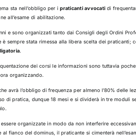
tema sta nell’obbligo per i
praticanti avvocati
di frequentar
ne all’esame di abilitazione.
nni e sono organizzati tanto dai Consigli degli Ordini Profe
e è sempre stata rimessa alla libera scelta dei praticanti; 
igatoria
.
requentazione dei corsi le informazioni sono tuttavia poche;
ncora organizzando.
he avrà l’obbligo di frequenza per almeno l’80% delle lezio
rso di pratica, dunque 18 mesi e si dividerà in tre moduli 
lo.
 essere organizzate in modo da non interferire eccessivam
 al fianco del dominus, il praticante si cimenterà nell’esam