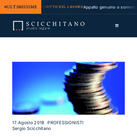
ULTIMISSIME
e regresso
Appalto genuino o somministrazi
DIRITTO DEL LAVORO
Salta
al
Toggle
contenuto
Navigation
Lo Studio
Cassazione
Servizi
Approfondimenti
Contatti
LK
17 Agosto 2018
PROFESSIONISTI
Sergio Scicchitano
FB