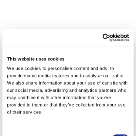
This website uses cookies
Recent posts
.
We use cookies to personalise content and ads, to
provide social media features and to analyse our traffic.
We also share information about your use of our site with
24 Luglio 2026
Diritto civile, Michela Colitta, Sentenze Cassazione
our social media, advertising and analytics partners who
Roberto De Gaetano
may combine it with other information that you’ve
provided to them or that they’ve collected from your use
News.
of their services.
Consent