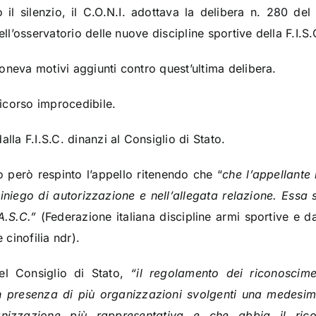
 il silenzio, il C.O.N.I. adottava la delibera n. 280 de
ell’osservatorio delle nuove discipline sportive della F.I.S.
oneva motivi aggiunti contro quest’ultima delibera.
ricorso improcedibile.
lla F.I.S.C. dinanzi al Consiglio di Stato.
 però respinto l’appello ritenendo che “
che l’appellante
diniego di autorizzazione e nell’allegata relazione. Essa 
.A.S.C.”
(Federazione italiana discipline armi sportive e 
 cinofilia ndr).
el Consiglio di Stato,
“il regolamento dei riconoscime
n presenza di più organizzazioni svolgenti una medesima 
nizzazione più rappresentativa e che abbia il rico