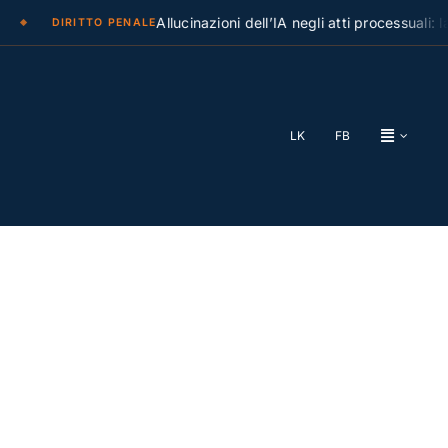
Allucinazioni dell’IA negli atti processuali: la Cas
DIRITTO PENALE
LK
FB