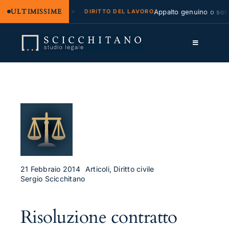
ULTIMISSIME
legale e regresso
Appalto genuino o sommin
DIRITTO DEL LAVORO
Salta
al
Toggle
contenuto
Navigation
Lo Studio
Cassazione
Servizi
Approfondimenti
Contatti
21 Febbraio 2014
Articoli, Diritto civile
Sergio Scicchitano
LK
Risoluzione contratto
FB