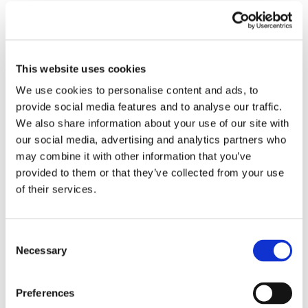
Recent posts
.
24 Luglio 2026
This website uses cookies
Diritto civile, Michela Colitta, Sentenze Cassazione
Roberto De Gaetano
We use cookies to personalise content and ads, to
provide social media features and to analyse our traffic.
News.
We also share information about your use of our site with
our social media, advertising and analytics partners who
may combine it with other information that you’ve
provided to them or that they’ve collected from your use
of their services.
Consent
Necessary
Selection
Preferences