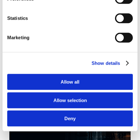
CONDIVIDI SUI SOCIAL
Statistics
Marketing
21 Luglio 2026
Diritto del Lavoro, Michela Colitta, Sentenze Cassazione
Show details
Roberto De Gaetano
News.
Allow all
Allow selection
Deny