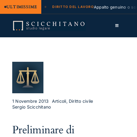
ULTIMISSIME
 legale e regresso
Appalto genuino o sommi
DIRITTO DEL LAVORO
Salta
al
Toggle
contenuto
Navigation
Lo Studio
Cassazione
Servizi
Approfondimenti
Contatti
1 Novembre 2013
Articoli, Diritto civile
Sergio Scicchitano
LK
Preliminare di
FB