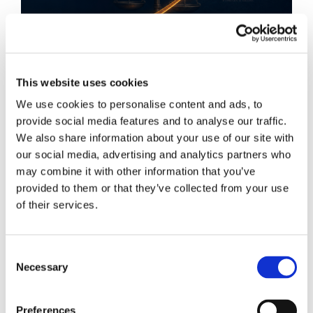
This website uses cookies
We use cookies to personalise content and ads, to
provide social media features and to analyse our traffic.
We also share information about your use of our site with
Obbligazioni solidali passive:
our social media, advertising and analytics partners who
may combine it with other information that you’ve
rapporti tra surrogazione legale e
provided to them or that they’ve collected from your use
regresso
of their services.
La sentenza n. 16835 del 29 maggio 2026 della
Corte di Cassazione offre l'occasione per tornare
Consent
su un tema di grande rilievo teorico e pratico
Necessary
Selection
nell'ambito delle obbligazioni solidali passive: il
rapporto tra l'azione di [...]
Preferences